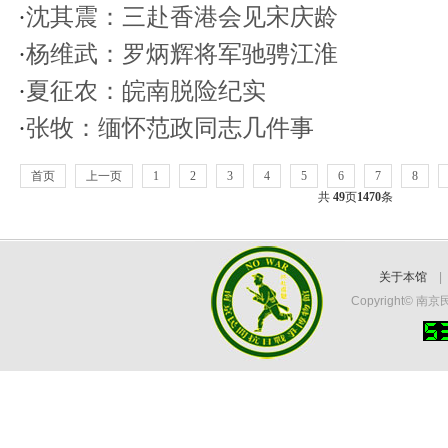
·
沈其震：三赴香港会见宋庆龄
·
杨维武：罗炳辉将军驰骋江淮
·
夏征农：皖南脱险纪实
·
张牧：缅怀范政同志几件事
首页
上一页
1
2
3
4
5
6
7
8
共
49
页
1470
条
关于本馆
Copyright©