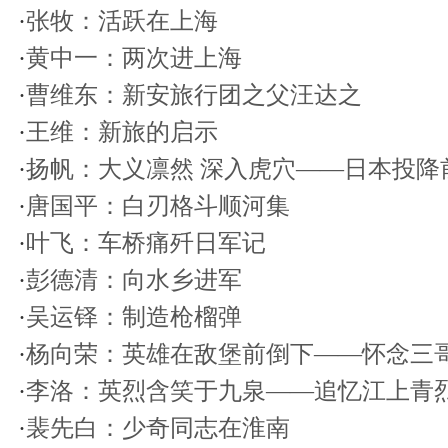
·
张牧：活跃在上海
·
黄中一：两次进上海
·
曹维东：新安旅行团之父汪达之
·
王维：新旅的启示
·
扬帆：大义凛然 深入虎穴——日本投降
·
唐国平：白刃格斗顺河集
·
叶飞：车桥痛歼日军记
·
彭德清：向水乡进军
·
吴运铎：制造枪榴弹
·
杨向荣：英雄在敌堡前倒下——怀念三
·
李洛：英烈含笑于九泉——追忆江上青
·
裴先白：少奇同志在淮南