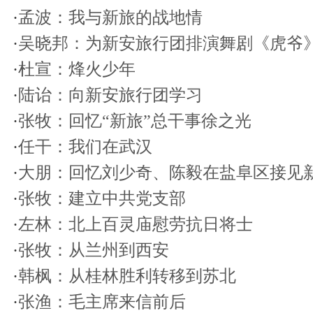
·
孟波：我与新旅的战地情
·
吴晓邦：为新安旅行团排演舞剧《虎爷
·
杜宣：烽火少年
·
陆诒：向新安旅行团学习
·
张牧：回忆“新旅”总干事徐之光
·
任干：我们在武汉
·
大朋：回忆刘少奇、陈毅在盐阜区接见
·
张牧：建立中共党支部
·
左林：北上百灵庙慰劳抗日将士
·
张牧：从兰州到西安
·
韩枫：从桂林胜利转移到苏北
·
张渔：毛主席来信前后