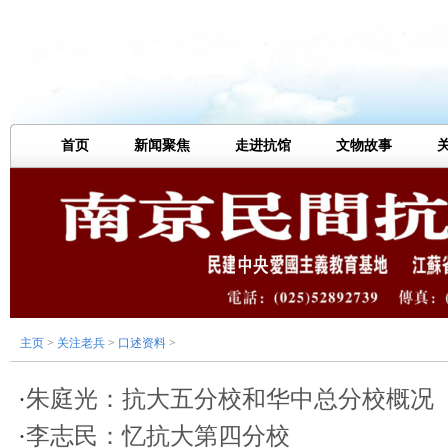
首页
新闻聚焦
走进抗馆
文物故事
主页
>
关注老兵
>
口述资料
>
·
朱庭光：抗大五分校和华中总分校概况
·
李志民：忆抗大第四分校