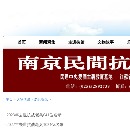
首页
新闻聚焦
走进抗馆
文物故事
主页
>
人物名录
>
老兵归队
>
·
2023年去世抗战老兵641位名录
·
2022年去世抗战老兵1024位名录