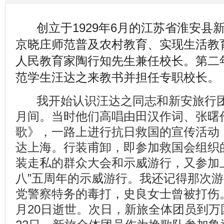
创立于1929年6月的江苏省淮安县
京晓庄师范普及农村教育、实现生活教
人民教育家陶行知先生兼任校长。第二
范学生汪达之来教书并担任专职校长。
我开始认识汪达之同志和新安旅行团，
月间。当时他们高唱由田汉作词、张曙
歌》，一路上进行抗日救国的宣传活动
达上海。行装甫卸，即参加救国会组织
装走私的群众大会和示威游行，又参加
八”五周年的示威游行。我还记得那次
党警察特务的毒打，史良女士曾被打伤
月20日逝世。次日，新旅全体团员到万