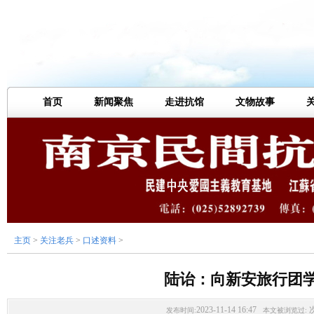
首页
新闻聚焦
走进抗馆
文物故事
主页
>
关注老兵
>
口述资料
>
陆诒：向新安旅行团
2023-11-14 16:47
发布时间:
本文被浏览过: