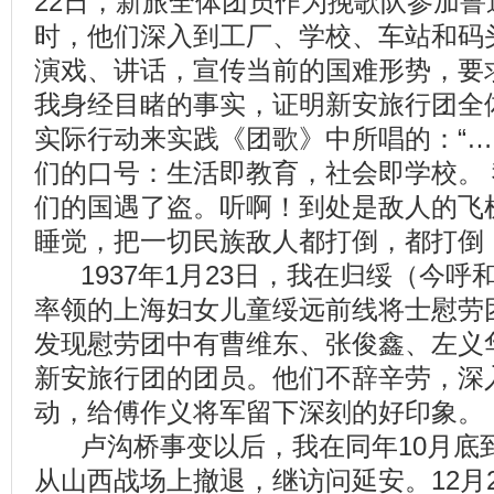
22日，新旅全体团员作为挽歌队参加鲁
时，他们深入到工厂、学校、车站和码
演戏、讲话，宣传当前的国难形势，要
我身经目睹的事实，证明新安旅行团全
实际行动来实践《团歌》中所唱的：“
们的口号：生活即教育，社会即学校。
们的国遇了盗。听啊！到处是敌人的飞
睡觉，把一切民族敌人都打倒，都打倒！
1937年1月23日，我在归绥（今
率领的上海妇女儿童绥远前线将士慰劳
发现慰劳团中有曹维东、张俊鑫、左义
新安旅行团的团员。他们不辞辛劳，深
动，给傅作义将军留下深刻的好印象。
卢沟桥事变以后，我在同年10月底
从山西战场上撤退，继访问延安。12月