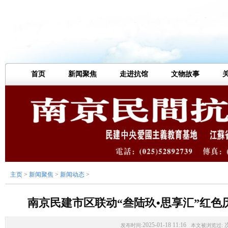
首页
新闻聚焦
走进抗馆
文物故事
主页
>
新闻聚焦
>
新闻动态
>
南京民建市区联动“叁陆玖•思享汇”红
2025-01-18 11:16
发布时间:
本文被浏览过: