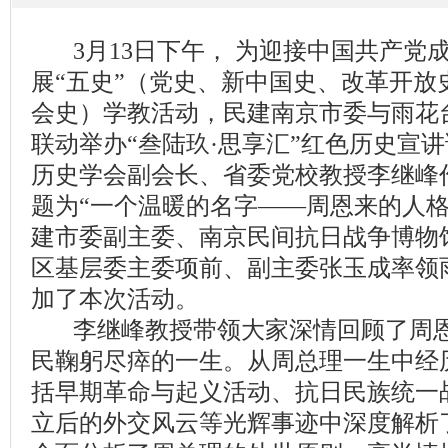
3月13日下午， 为迎接中国共产党成
展“五史”（党史、新中国史、改革开放
会史）学教活动，民建南京市委与雨花
联动举办“叁陆玖·思享汇”红色历史宣
历史学会副会长、省委党校教授李继峰
题为“一个温暖的名字——周恩来的人格
建市委副主委、南京民间抗日战争博物
区基层委主委项前、副主委张玉成率领
加了本次活动。
李继峰教授带领大家深情回顾了周恩
民鞠躬尽瘁的一生。从周总理一生中经
括早期革命与起义活动、抗日民族统一
立后的外交风云等光辉事迹中深度解析