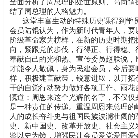
全面分析了周总理的处世原则、高尚情
结了周总理的人格魅力。
这堂丰富生动的特殊历史课得到学员
会员陆锟认为，作为新时代青年人，要
阶级革命家为榜样，在新的历史时期把
向，紧跟党的步伐，行得正、行得稳、
奉献自己的光和热。宣传委员赵朕说，
才能令人敬佩，身为民建会员，今后要
样，积极建言献策，锐意进取，以开拓
干的自觉行动努力做好各项工作。雨花
慨道：周恩来这个光辉的名字，不仅仅
是一种责任的传递。重温周恩来总理的
人的成长奋斗史与祖国民族波澜壮阔的
史、新中国史、改革开放史、社会主义
鉴以史为镜，增强民建会员爱党爱国爱