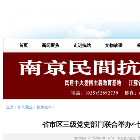
首页
新闻聚焦
走进抗馆
文物故事
主页
>
新闻聚焦
>
媒体发布
>
省市区三级党史部门联合举办“
2025-06-18 14:54
发布时间:
本文被浏览过: