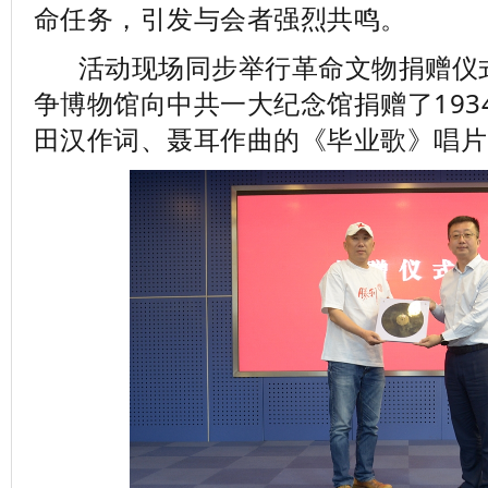
命任务，引发与会者强烈共鸣。
活动现场同步举行革命文物捐赠仪
争博物馆向中共一大纪念馆捐赠了
193
田汉作词、聂耳作曲的《毕业歌》唱片