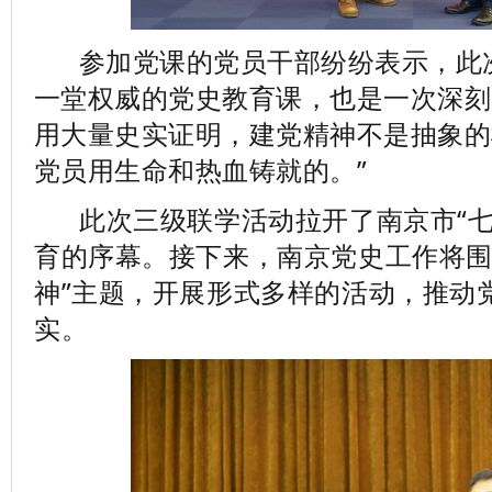
参加党课的党员干部纷纷表示，此次
一堂权威的党史教育课，也是一次深刻
用大量史实证明，建党精神不是抽象的
党员用生命和热血铸就的。
”
此次三级联学活动拉开了南京市“七
育的序幕。接下来，南京党史工作将围
神”主题，开展形式多样的活动，推动
实。