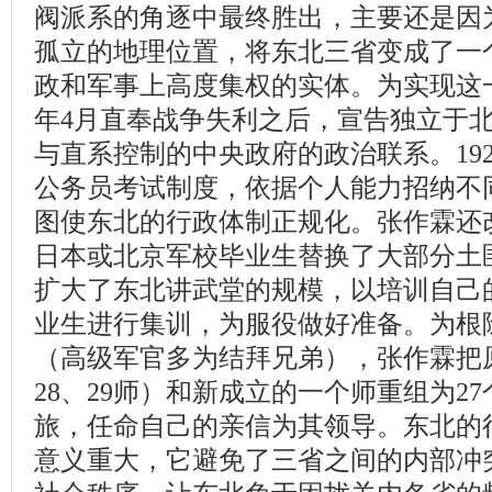
阀派系的角逐中最终胜出，主要还是因
孤立的地理位置，将东北三省变成了一
政和军事上高度集权的实体。为实现这一
年4月直奉战争失利之后，宣告独立于
与直系控制的中央政府的政治联系。192
公务员考试制度，依据个人能力招纳不
图使东北的行政体制正规化。张作霖还
日本或北京军校毕业生替换了大部分土
扩大了东北讲武堂的规模，以培训自己
业生进行集训，为服役做好准备。为根
（高级军官多为结拜兄弟），张作霖把原
28、29师）和新成立的一个师重组为2
旅，任命自己的亲信为其领导。东北的
意义重大，它避免了三省之间的内部冲