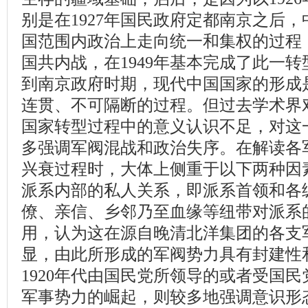
别是在1927年国民政府定都南京之后
国范围内政治上走向统一和集权的过程
国共内战，在1949年基本完成了此一
到南京政府时期，现代中国国家的形成
连贯、不可隔断的过程。但过去学术界
国家转型过程中的意义认识不足，对这
多强调军阀混战和政治失序。在解读各
兴衰过程时，大体上侧重于以下两种因
派系内部的私人关系，即派系首领和各
僚、亲信、乡邻乃至血缘等纽带对派系
用，认为这在源自晚清北洋集团的各支
显，由此所形成的军阀势力具有封建性
1920年代由国民党所领导的或者受国
军事势力的崛起，则较多地强调意识形