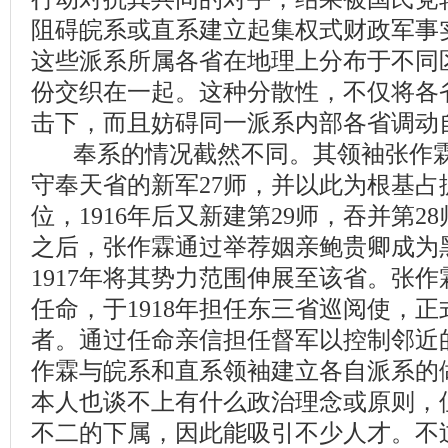
阻碍皖系或直系建立起集权式财政军事
这些派系所属各省在地理上分布于不同
份交织在一起。这种分散性，不仅将各
击下，而且妨碍同一派系内部各省调动
奉系的情况截然不同。其领袖张作霖
守奉天省的新军27师，并以此为根基占
位，1916年后又新建第29师，吞并第
之后，张作霖通过举荐姻亲鲍贵卿成为
1917年将其势力范围伸展至该省。张
任命，于1918年担任东三省巡阅使，
者。通过任命亲信担任督军以控制邻近
作霖与皖系和直系领袖建立各自派系的
本人也谈不上有什么政治理念或原则，
不二的下属，因此能吸引不少人才。不