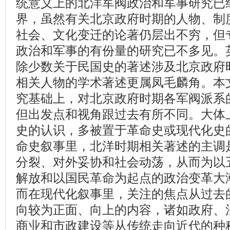
统意义上的北洋军阀政治和军事研究已
界，虽然有关北京政府时期的人物、制
社会、文化变迁的论著仍层出不穷，但
政治和军事的有份量的研究已不多见。
除少数关于民国史的著述涉及北京政府
相关人物的学术著述更属凤毛麟角。本
究基础上，对北京政府时期各军阀派系
但出发点和视角跟过去有所不同。大体
史的认识，多被置于革命史或现代化史
命史叙事里，北洋时期相关著述的主调
分裂、对外妥协和社会动荡，从而为以
解放和以国民革命为起点的政治变革大
而在现代化叙事里，关注的焦点从过去
向较为正面、向上的内容，诸如政府、
商业和市政建设等从传统走向近代的种