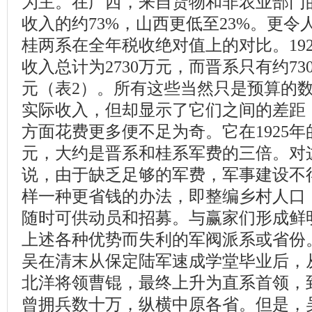
为主。在广西，来自货物和非农业部门
收入的约73%，山西更低至23%。更
桂两系在全年税收绝对值上的对比。19
收入总计为2730万元，而晋系只有约73
元（表2）。所有这些当然只是预算的
实际收入，但却显示了它们之间的差距
方面花费更多便不足为奇。它在1925年
元，大约是晋系和桂系军费的三倍。对
说，由于缺乏足够的军费，军事建设不
样一种更省钱的办法，即整编乡村人口
随时可供动员和招募。与赢家们形成鲜
上述各种优势而失利的军阀派系或省份
吴在清末从保定陆军速成学堂毕业后，
北洋将领曹锟，最终上升为直系首领，到
曾拥兵数十万，纵横中原各省。但是，