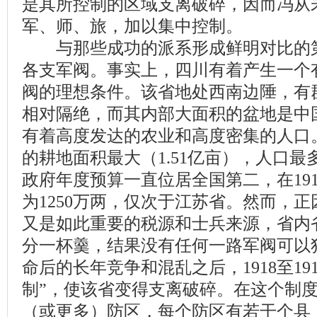
是其所控制的区域支离破碎，因而冯从
军、师、旅，加以集中控制。
与那些成功的派系形成鲜明对比的第
各支军阀。事实上，四川有着产生一个
阀的理想条件。该省地处西南边陲，有
相对隔绝，而其内部大面积的盆地是中
有着高度发达的农业和高度密集的人口
的耕地面积最大（1.51亿亩），人口最多
政府年度预算一直位居全国第二，在191
为1250万两，仅次于江苏省。然而，
又是如此重要的税源和士兵来源，省内
分一杯羹，结果没有任何一路军阀可以
命后的长年竞争和混乱之后，1918至19
制”，使该省变得支离破碎。在这个制度
（或更多）防区，每个防区有若干个县（