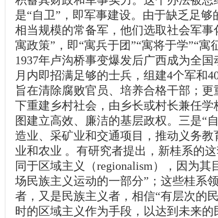
积蓄其财政和军事实力。这个办法被总结
是“自卫”，即军事建设。由于缺乏足够
相当规模的常备军，他们选取社会军事
寓政策”，即“寓兵于团”“寓将于学”“
1937年卢沟桥事变爆发后广西成为全
月内即招满足够的士兵，组建4个军和40
旨在清除腐败官员、培养合格干部；更
下重建乡村社会，由乡长或村长兼任学
图建立高效、廉洁的基层政权。三是“自
造业、采矿业和交通项目，推动义务教
业和农业 。有研究者提出，新桂系的
同于区域主义（regionalism），因
场民族主义运动的一部分”；这些桂系
者，又是民族主义者，相信“有层次的民
时的区域主义作为手段，以达到未来的