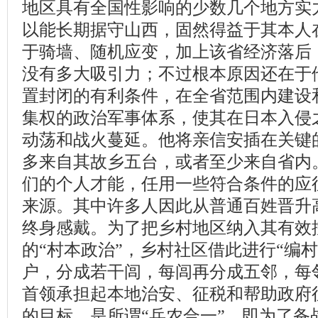
地区具有全国性影响的少数几个地方实
以能长期据守山西，固然得益于其本人
于骑墙、随机应变，加上该省经济落后
没有多大吸引力；不过根本原因还在于
置封闭的有利条件，在全省范围内建设
集权的政治军事体系，使其在日本入侵
动荡和战火蔓延。他将亲信安插在关键
多来自其故乡五台，或者至少来自省内
们的个人才能，任用一些符合条件的应
来源。其中许多人因此从普通百姓晋升
终身感戴。为了把乡村地区纳入其有效
的“村本政治”，乡村社区借此进行“编村
户，分成若干闾，每闾再分成五邻，每
首领承担起本地治安、征税和帮助政府
的目标，是所谓“兵农合一”，即为了备