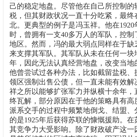
己的稳定地盘。尽管他在自己所控制的
税，但其财政状况一直十分吃紧，最终
北。更典型的例子是冯玉祥。他在192
时，曾拥有一支40多万人的军队，控制
地区。然而，冯的最大弱点同样在于缺
来支撑其军队。其军队从未在任何一块
年，因此无法认真经营地盘，改变当地
他曾尝试过各种办法，比如截留盐税、
领区强制出售公债，但一直未能有效解
祥之所以能够扩张军力并纵横十余年，直
终瓦解，部分原因在于他的策略具有高
派系交手的过程中频繁地倒戈、结盟、
的是1925年后获得苏联的慷慨援助。
其竞争力大受影响。除了财政破产这一