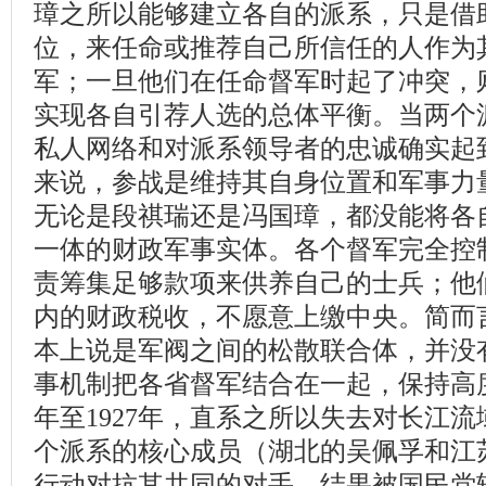
璋之所以能够建立各自的派系，只是借
位，来任命或推荐自己所信任的人作为
军；一旦他们在任命督军时起了冲突，
实现各自引荐人选的总体平衡。当两个
私人网络和对派系领导者的忠诚确实起
来说，参战是维持其自身位置和军事力
无论是段祺瑞还是冯国璋，都没能将各
一体的财政军事实体。各个督军完全控
责筹集足够款项来供养自己的士兵；他
内的财政税收，不愿意上缴中央。简而
本上说是军阀之间的松散联合体，并没
事机制把各省督军结合在一起，保持高度
年至1927年，直系之所以失去对长江
个派系的核心成员（湖北的吴佩孚和江
行动对抗其共同的对手，结果被国民党