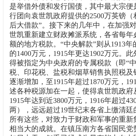
是举借外债和发行国债，其中最大宗便是1
行团向袁世凯政府提供的2500万英镑（相
后大借款”。接下来的几年中，在加强
世凯重新建立财政摊派系统，各省每年
额的地方税款。“中央解款”则从1913年的
的1400万元，1915年更达1902万元
得被指定为中央政府的专属税款（即“中
税、印花税、盐税和烟草销售执照税及
逐渐增加，至1915年超过1870万元，19
述各种税源加在一起，使得袁世凯政府
1915年达到近3800万元，1916年超过43
两），远远超过19世纪末各省上缴清廷的
所有这些，对致力于财政和军事的重新
相当大的成就。在镇压南方各省国民党