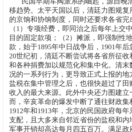
民国早期军阀派系的崛起，源自晚清
移趋势。太平天国以后，清廷力图规复
的京饷和协饷制度，同时还要求各省完
（1）专项经费，即同治之后每年上交
目的固定款项；（2）摊派，即强制性
款，始于1895年中日战争后，1901年
20世纪初，清廷不断尝试将各省所征收
和各种捐费加以规范化和集中化。清末
况的一系列行为，更导致正式上报的地
盐税在集中管理之后，也很快超过了田
收入的最大来源。此外中央还力图建立
而，辛亥革命的爆发中断了通往财政集
1912年和1913年，北京的民国政府
支配，且大多来自邻近省份的盐税和内
军事开销却高达每月四五百万。满足政