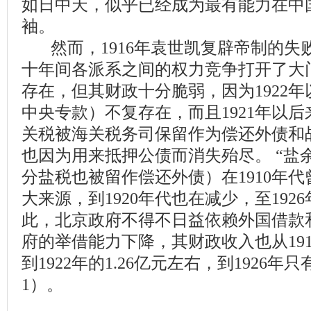
如日中天，似乎已经成为最有能力在中
袖。
然而，1916年袁世凯复辟帝制的失
十年间各派系之间的权力竞争打开了大
存在，但其财政十分脆弱，因为1922
中央专款）不复存在，而且1921年以后
关税被海关税务司保留作为偿还外债和
也因为用来抵押公债而消失殆尽。 “盐余”
分盐税也被留作偿还外债）在1910年
大来源，到1920年代也在减少，至192
此，北京政府不得不日益依赖外国借款
府的举借能力下降，其财政收入也从1917
到1922年的1.26亿元左右，到1926年只
1）。