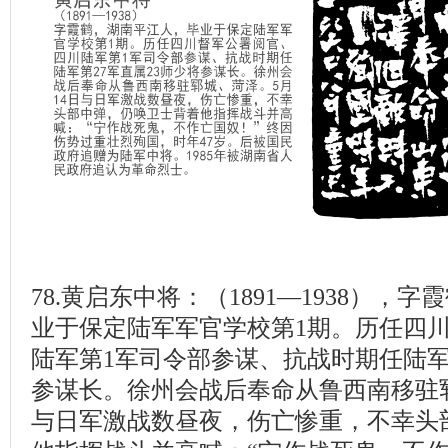
78.黄启东中将：（1891—1938），
业于保定陆军军官学校第1期。历任四
陆军第1军司令部参谋、抗战时期任陆军第
参谋长。徐州会战后奉命从鲁西南移驻郓
与日军激战数昼夜，伤亡惨重，不幸头