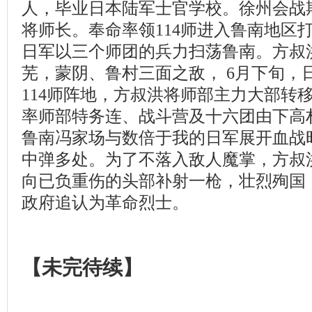
人，毕业日本陆军士官学校。徐州会战期间
将师长。奉命率领114师进入鲁南地区打
日军以三个师团的兵力扫荡鲁南。方叔洪
芜，蒙阴、鲁村三面之敌， 6月下旬，
114师阵地，方叔洪将师部主力大部转
率师部特务连、战斗营及十六团由下高
鲁南冯家场与数倍于我的日军展开血战
中弹多处。为了不落入敌人魔掌，方叔
向已负重伤的头部补射一枪，壮烈殉国，
政府追认为革命烈士。
【
未完待续
】