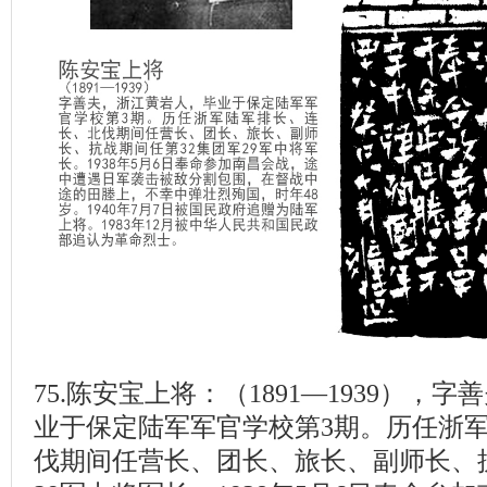
75.陈安宝上将：（1891—1939），
业于保定陆军军官学校第3期。历任浙
伐期间任营长、团长、旅长、副师长、抗