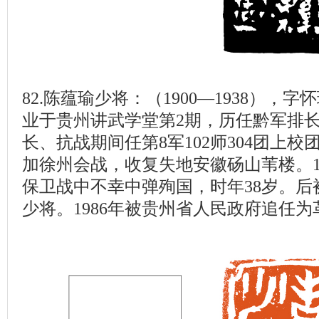
82.陈蕴瑜少将：（1900—1938），
业于贵州讲武学堂第2期，历任黔军排
长、抗战期间任第8军102师304团上校团
加徐州会战，收复失地安徽砀山苇楼。19
保卫战中不幸中弹殉国，时年38岁。后
少将。1986年被贵州省人民政府追任