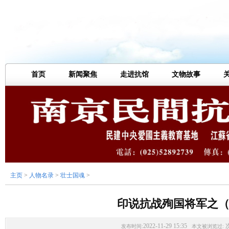
首页
新闻聚焦
走进抗馆
文物故事
主页
>
人物名录
>
壮士国魂
>
印说抗战殉国将军之（
2022-11-29 15:35
发布时间:
本文被浏览过: