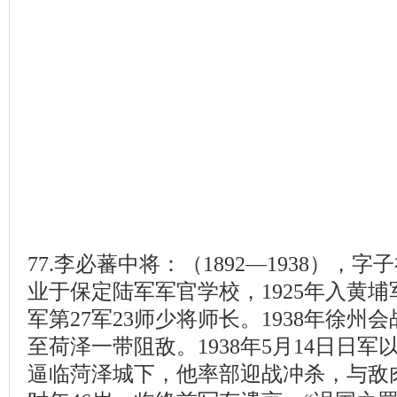
77.李必蕃中将：（1892—1938），
业于保定陆军军官学校，1925年入黄
军第27军23师少将师长。1938年徐
至荷泽一带阻敌。1938年5月14日日
逼临菏泽城下，他率部迎战冲杀，与敌