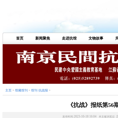
首页
新闻聚焦
走进抗馆
文物故事
主页
>
馆藏馆刊
>
馆刊·抗战报
>
《抗战》报纸第56
2023-10-18 16:04
发布时间:
本文被浏览过: