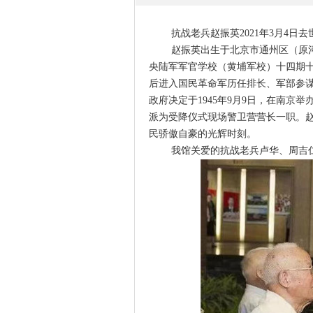
抗战老兵赵振英2021年3月4日去世
赵振英出生于北京市通州区（原河北
央陆军军官学校（黄埔军校）十四期十
后进入国民革命军历任排长、军部参谋、
政府决定于1945年9月9日，在南京
派为受降仪式现场警卫营营长一职。
民骄傲自豪的光辉时刻。
我馆关爱的抗战老兵卢华、周吉仁百