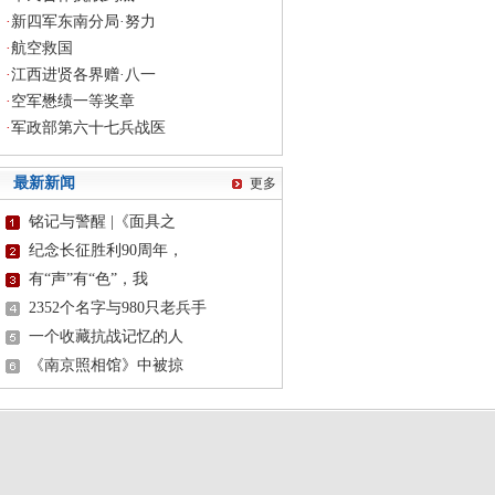
·
新四军东南分局·努力
·
航空救国
·
江西进贤各界赠·八一
·
空军懋绩一等奖章
·
军政部第六十七兵战医
最新新闻
更多
铭记与警醒 |《面具之
纪念长征胜利90周年，
有“声”有“色”，我
2352个名字与980只老兵手
一个收藏抗战记忆的人
《南京照相馆》中被掠