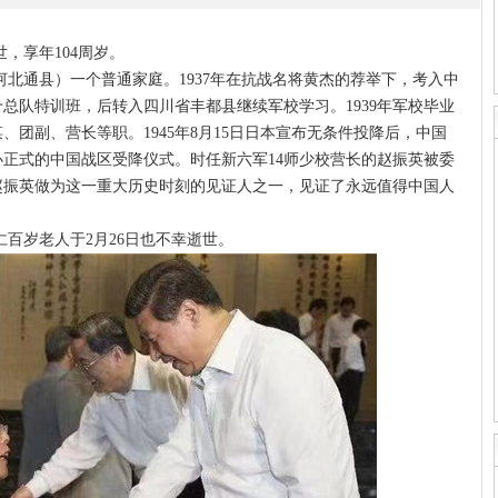
，享年104周岁。
通县）一个普通家庭。1937年在抗战名将黄杰的荐举下，考入中
总队特训班，后转入四川省丰都县继续军校学习。1939年军校毕业
团副、营长等职。1945年8月15日日本宣布无条件投降后，中国
举办正式的中国战区受降仪式。时任新六军14师少校营长的赵振英被委
赵振英做为这一重大历史时刻的见证人之一，见证了永远值得中国人
岁老人于2月26日也不幸逝世。