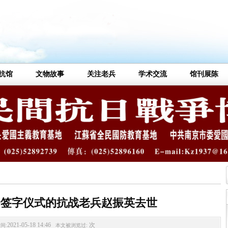
抗馆
文物故事
关注老兵
学术交流
馆刊展陈
降签字仪式的抗战老兵赵振英去世
2021-05-18 14:46
次
间:
本文被浏览过: