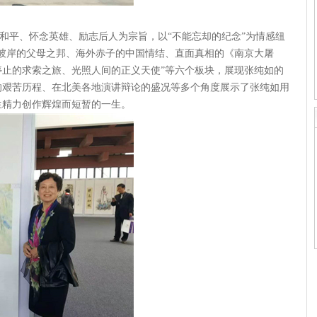
平、怀念英雄、励志后人为宗旨，以“不能忘却的纪念”为情感纽
彼岸的父母之邦、海外赤子的中国情结、直面真相的《南京大屠
停止的求索之旅、光照人间的正义天使”等六个板块，展现张纯如的
的艰苦历程、在北美各地演讲辩论的盛况等多个角度展示了张纯如用
生精力创作辉煌而短暂的一生。