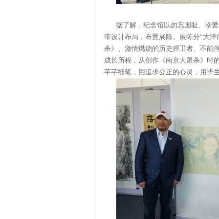
据了解，纪念馆以勿忘国耻、珍爱和
带设计布局，布置展陈。展陈分“大洋
杀》、激情燃烧的历史捍卫者、不能
成长历程，从创作《南京大屠杀》时
芊芊细笔，用追求公正的心灵，用毕