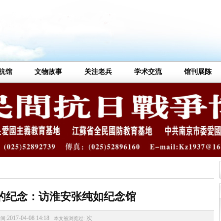
抗馆
文物故事
关注老兵
学术交流
馆刊展陈
的纪念：访淮安张纯如纪念馆
2017-04-08 14:18
次
间:
本文被浏览过: