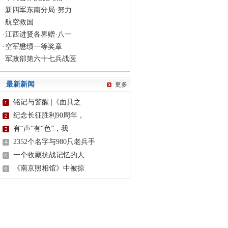
·
新四军东南分局·努力
·
航空救国
·
江西进贤各界赠·八一
·
空军懋绩一等奖章
·
军政部第六十七兵战医
最新新闻
更多
铭记与警醒 |《面具之
纪念长征胜利90周年，
有“声”有“色”，我
2352个名字与980只老兵手
一个收藏抗战记忆的人
《南京照相馆》中被掠