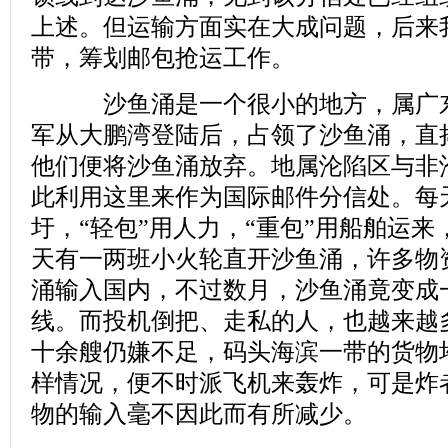
上述。但运输方面实在大成问题，后来
带，筹划邮包抢运工作。
沙鱼涌是一个很小的地方，属广东
军从大鹏湾登陆后，占领了沙鱼涌，直
他们便将沙鱼涌放弃。地属沦陷区与非
此利用这里来作为国际邮件分信处。每
圩，“轻包”用人力，“重包”用船舶运
天有一两班小火轮直开沙鱼涌，许多物
涌输入国内，不过数月，沙鱼涌竟变成
线。而投机倒把、走私的人，也越来越
十余艘仍嫌不足，码头海滨一带的货物
样情况，便不时派飞机来轰炸，可是炸
物的输入毫不因此而有所减少。