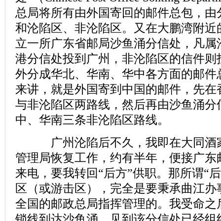
总局将所有由外国寄回的邮件总包，由
和沦陷区、非沦陷区。又在大鹏湾附近
立一所广东省邮局沙鱼涌分信处，凡属
港分信处投到广州，非沦陷区的信件则
外分成华北、华南、华中各方面的邮件
来讲，就是外国寄到中国的邮件，先在
与非沦陷区两路线，然后再由沙鱼涌分
中、华南三条非沦陷区路线。
广州沦陷后不久，我即在大同酒家
管理局恢复工作，约有半年，便接广东
来电，要我转回“后方”供职。那所谓“
区（或游击区），完全是要秉承曲江办
全国的邮政总局指挥管理的。我受命之
锁线到达沙鱼涌，见到该分信处已经组