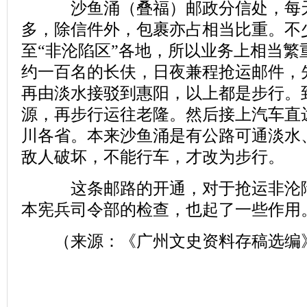
沙鱼涌（叠福）邮政分信处，每天
多，除信件外，包裹亦占相当比重。不
至“非沦陷区”各地，所以业务上相当繁
约一百名的长伕，日夜兼程抢运邮件，
再由淡水接驳到惠阳，以上都是步行。
源，再步行运往老隆。然后接上汽车直
川各省。本来沙鱼涌是有公路可通淡水
敌人破坏，不能行车，才改为步行。
这条邮路的开通，对于抢运非沦陷
本宪兵司令部的检查，也起了一些作用
（来源：《广州文史资料存稿选编