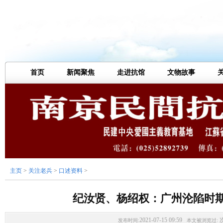
首页
新闻聚焦
走进抗馆
文物故事
主页
>
关注老兵
>
口述资料
>
纪汝贤、杨绍权：广州沦陷时
2021-07-15 09:59
发布时间:
本文被浏览过: