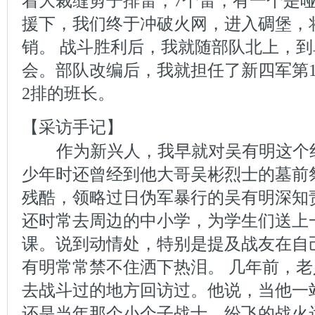
着大裁缝剪子排雷，7个雷，有一个是
援下，我们终于冲破火网，进入碉堡，
销。 战斗胜利后，我就随部队北上，
会。部队改编后，我就担任了新四军第10
2排的班长。
【采访手记】
作为新兴人，我早就对吴有明这个
少年时还曾经到他大哥吴彬烈士的墓前
残酷，领略过日伪军暴行的吴有明深知责
还时常去周边的中小学，为学生们送上
课。说到动情处，特别是提及战友在自
有明常常禁不住洒下热泪。 几年前，
去战斗过的地方回访过。他说，当他一
还是当年那个小个子战士。纷飞的战火