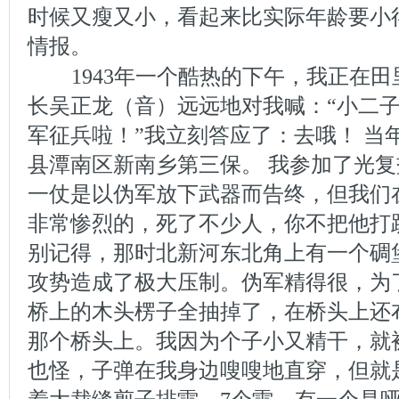
时候又瘦又小，看起来比实际年龄要小
情报。
1943年一个酷热的下午，我正在
长吴正龙（音）远远地对我喊：“小二
军征兵啦！”我立刻答应了：去哦！ 当
县潭南区新南乡第三保。 我参加了光
一仗是以伪军放下武器而告终，但我们
非常惨烈的，死了不少人，你不把他打
别记得，那时北新河东北角上有一个碉
攻势造成了极大压制。伪军精得很，为
桥上的木头楞子全抽掉了，在桥头上还
那个桥头上。我因为个子小又精干，就
也怪，子弹在我身边嗖嗖地直穿，但就