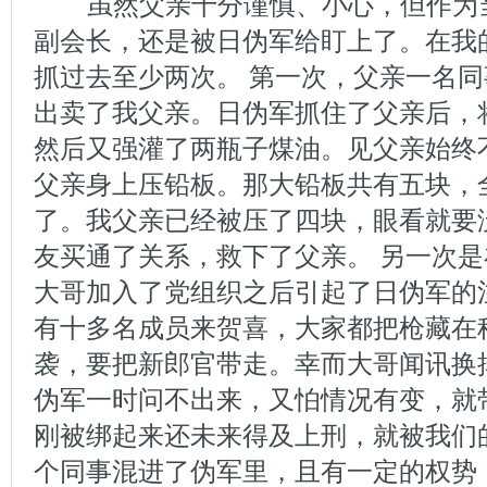
虽然父亲十分谨慎、小心，但作为
副会长，还是被日伪军给盯上了。在我
抓过去至少两次。 第一次，父亲一名
出卖了我父亲。日伪军抓住了父亲后，
然后又强灌了两瓶子煤油。见父亲始终
父亲身上压铅板。那大铅板共有五块，
了。我父亲已经被压了四块，眼看就要
友买通了关系，救下了父亲。 另一次
大哥加入了党组织之后引起了日伪军的
有十多名成员来贺喜，大家都把枪藏在
袭，要把新郎官带走。幸而大哥闻讯换
伪军一时问不出来，又怕情况有变，就
刚被绑起来还未来得及上刑，就被我们
个同事混进了伪军里，且有一定的权势