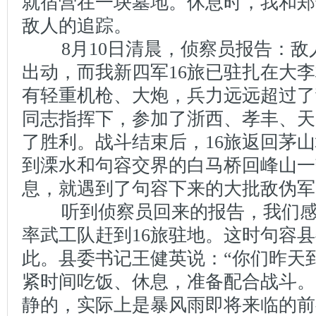
就宿营在一块墓地。休息时，我和郑
敌人的追踪。
8月10日清晨，侦察员报告：敌
出动，而我新四军16旅已驻扎在大李
有轻重机枪、大炮，兵力远远超过了
同志指挥下，参加了浙西、孝丰、天
了胜利。战斗结束后，16旅返回茅
到溧水和句容交界的白马桥回峰山一
息，就遇到了句容下来的大批敌伪军
听到侦察员回来的报告，我们感
率武工队赶到16旅驻地。这时句容
此。县委书记王健英说：“你们昨天
紧时间吃饭、休息，准备配合战斗。
静的，实际上是暴风雨即将来临的前