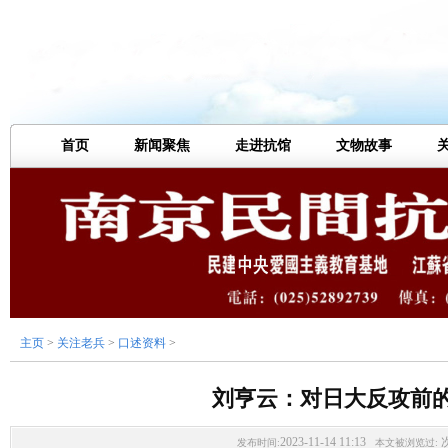
首页
新闻聚焦
走进抗馆
文物故事
主页
>
关注老兵
>
口述资料
>
刘亨云：对日大反攻前
2023-11-14 11:13
发布时间:
本文被浏览过: