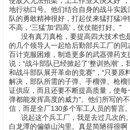
使敌人无法招架，土工作业又快又好”
地行动口号。他们结合自身的战斗实践
队的勇敢精神很好，打起仗来猛打猛冲
不高，‘三猛’加‘四高’，仗仗能打好。”
没有真刀真枪，要提高四大技术也是
的几个领导人一起给后勤部兵工厂的同
百计克服困难，制造更多的武器弹药支
说：“战斗部队已经掀起了‘整训热潮’，
和战斗部队展开革命的竞赛”，“只要原
解决，部队所需的子弹、手榴弹、枪榴
证供应，而且还要不断提高质量，使每
弹都能发挥高度的威力”。他们所写的
信，而是全厂130多个军工人员的誓言
说起这个兵工厂，我是去过几次的。
白龙潭的偏僻山沟里。真是简陋得很啊