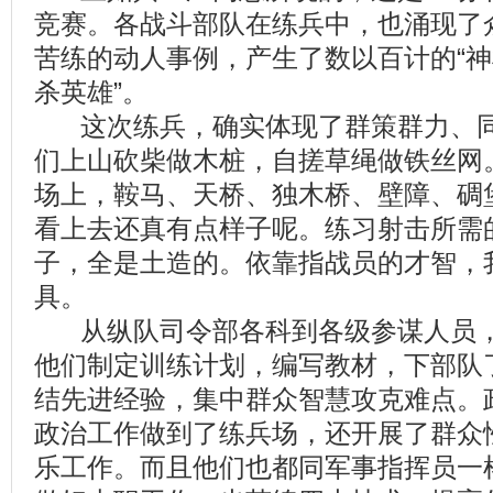
竞赛。各战斗部队在练兵中，也涌现了
苦练的动人事例，产生了数以百计的“神枪
杀英雄”。
这次练兵，确实体现了群策群力、同
们上山砍柴做木桩，自搓草绳做铁丝网
场上，鞍马、天桥、独木桥、壁障、碉
看上去还真有点样子呢。练习射击所需
子，全是土造的。依靠指战员的才智，
具。
从纵队司令部各科到各级参谋人员，
他们制定训练计划，编写教材，下部队
结先进经验，集中群众智慧攻克难点。
政治工作做到了练兵场，还开展了群众
乐工作。而且他们也都同军事指挥员一