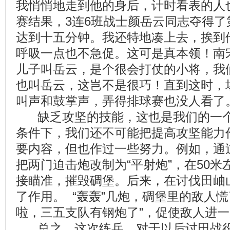
我悄悄地走到他的身后，计时看表的人
赛结果，3连6班战士颜岳云同志夺得
达到十五分钟。我还特地凑上去，挨到
呼吸一点也不急促。这可是真本领！南
儿子叫岳云，是个很会打仗的小将，我
也叫岳云，这岂不是很巧！直到这时，
叫声和鼓掌声，弄得排球赛也没人看了
缺乏攻坚的技能，这也是我们的一个
条件下，我们还不可能把提高攻坚能力
要内容，但也作过一些努力。例如，通
把两门迫击炮改制为“平射炮”，在50
接瞄准，摧毁碉堡。后来，在讨伐田岫
了作用。 “轰轰”几炮，碉堡里的敌人慌
啦，三五支队有钢炮了”，促使敌人进
总之，这次练兵，对于以后讨田战役