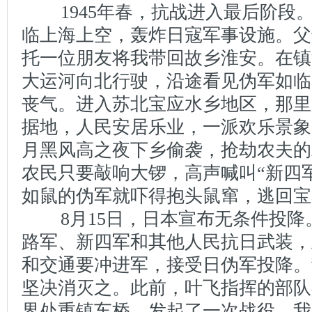
1945年春，抗战进入最后阶段
临上海上空，轰炸日寇军事设施。父
托一位朋友将我带回故乡淮安。在镇
大运河向北行驶，沿途看见伪军如临
丧气。进入苏北宝应水乡地区，那里
据地，人民安居乐业，一派欢乐景象
月黑风高之夜下乡偷袭，抢劫农夫的
农民只要敲响大锣，高声喊叫“新四
如鼠的伪军就吓得抱头鼠窜，逃回宝
8月15日，日本宣布无条件投降
路军、新四军和其他人民抗日武装，
和交通要冲进军，接受日伪军投降。
坚决消灭之。此前，叶飞指挥的部队
界处重镇车桥，发起了一次战役。我