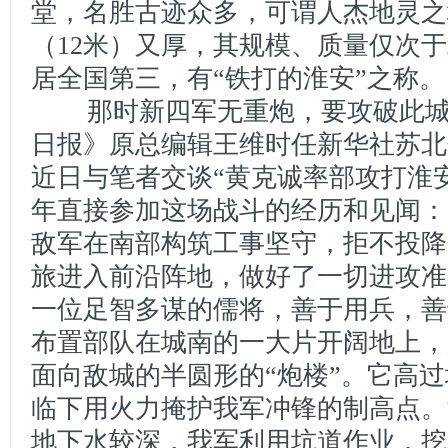
堂，名胜古迹众多，可谓人杰地灵之
（12米）又厚，其规模、质量仅次
居全国第三，有“铁打的淮安”之称。
那时新四军无重炮，要攻破此城
日报》原总编辑王维时任新华社苏北
近日与笔者交谈“黄克诚率部攻打淮
年直接参加这场战斗的经历和见闻：
敌军在南部构筑工事坚守，拒不投降。
旅进入前沿阵地，做好了一切进攻准
一位足智多谋的儒将，善于用兵，善
布置部队在城南的一大片开阔地上，
面向敌城的半圆形的“炮楼”。它高
临下用火力掩护我军冲锋的制高点。
地下水较深，我军利用坑道作业，挖了