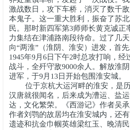
激战数日，攻下车桥，消灭了数千敌
本鬼子。这一重大胜利，振奋了苏北
民。那时新四军第3师师长黄克诚正
力集结在津浦路南段待命。过了几天
向“两淮”（淮阴、淮安）进发，首
1945年9月6日下午2时总攻打响，
战斗，全歼守敌9000余人。解放淮
进军，于9月13日开始包围淮安城。
位于京杭大运河畔的淮安，是历
汉唐就很闻名，后来成为漕运、盐运
达，文化繁荣。《西游记》作者吴承
作者刘鹗的故居均在淮安城内，还有
遗迹和抗金巾帼英雄梁红玉、晚清民