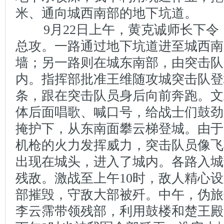
米、通向城西南部的地下坑道。
9月22日上午，黄克诚师长下令
总攻。一路通过地下坑道进至城西南
墙；另一路则在城东南部，由突击队
内。指挥部批准王维随攻城突击队登
条，跟在突击队员身后向前奔跑。文
体后面唱歌、喊口号，给战士们鼓劲
掩护下，从东南面攀云梯登城。由于
机枪的火力发挥威力，突击队员像飞
出现在城头，进入了城内。各路入城
残敌。激战至上午10时，敌人精心
部摧毁，守敌大部被歼。中午，伪旅
李云霈带领残部，利用鼓楼和楚王殿